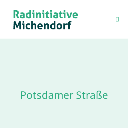
Springe
zum
Inhalt
Mehr Michendorf mit Fahrrad
Radinitiative Michendorf
Potsdamer Straße